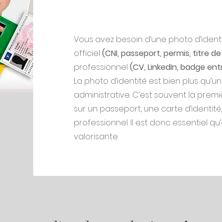
Vous avez besoin d’une photo d’ide
officiel
(CNI, passeport, permis, titre de 
professionnel
(CV, LinkedIn, badge ent
La photo d’identité est bien plus qu’u
administrative. C’est souvent la premi
sur un passeport, une carte d’identité,
professionnel. Il est donc essentiel qu
valorisante.