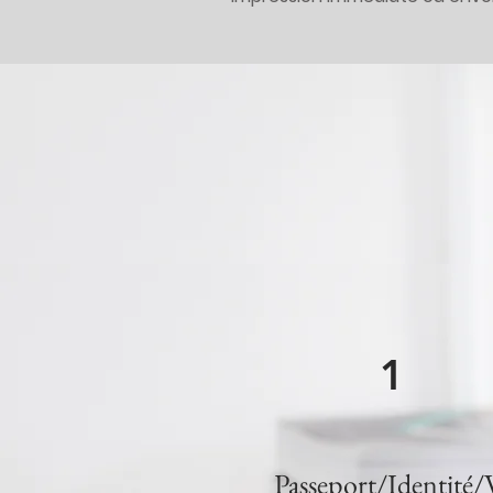
1
Passeport/Identité/