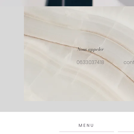
Nous appeler
06.33.03.74.18
con
MENU