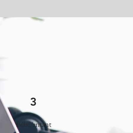
3
Bébé/enfant