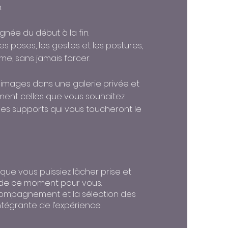
.
ée du début à la fin.
es poses, les gestes et les postures,
me, sans jamais forcer.
images dans une galerie privée et
ement celles que vous souhaitez
les supports qui vous toucheront le
que vous puissiez lâcher prise et
 de ce moment pour vous.
ccompagnement et la sélection des
ntégrante de l’expérience.