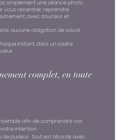
pas simplement une séance photo.
r vous recentrer, reprendre
 autrement, avec douceur et
iste, aucune obligation de savoir
haque instant, dans un cadre
ueux.
ement complet, en toute
nsemble afin de comprendre vos
 votre intention.
au de pudeur : tout est abordé avec