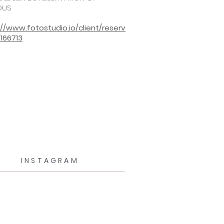
OUS
://www.fotostudio.io/client/reserv
/166713
INSTAGRAM