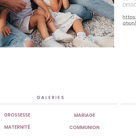
DESS
https
ation
GALERIES
GALERIES
GROSSESSE
MARIAGE
MATERNITÉ
COMMUNION